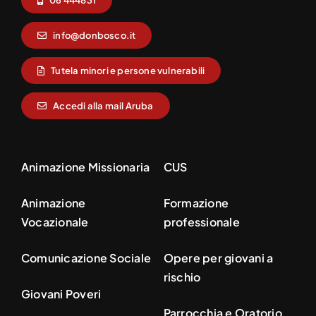
06 444831
info@donbosco.it
Tutela minori e persone vulnerabili
Accedi alla mail Aruba
Animazione Missionaria
CUS
Animazione
Formazione
Vocazionale
professionale
Comunicazione Sociale
Opere per giovani a
rischio
Giovani Poveri
Parrocchia e Oratorio