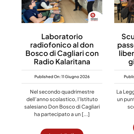
Laboratorio
Scu
radiofonico al don
pass
Bosco di Cagliari con
libe
Radio Kalaritana
g
Published On: 11 Giugno 2026
Publ
Nel secondo quadrimestre
La Legg
dell’anno scolastico, l’Istituto
un punt
salesiano Don Bosco di Cagliari
sco
ha partecipato a un [...]