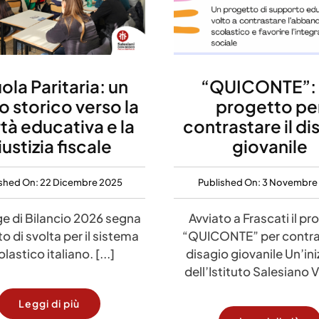
ola Paritaria: un
“QUICONTE”:
o storico verso la
progetto pe
rtà educativa e la
contrastare il di
iustizia fiscale
giovanile
ished On: 22 Dicembre 2025
Published On: 3 Novembre
e di Bilancio 2026 segna
Avviato a Frascati il pr
o di svolta per il sistema
“QUICONTE” per contras
lastico italiano. [...]
disagio giovanile Un’ini
dell’Istituto Salesiano Vil
Leggi di più