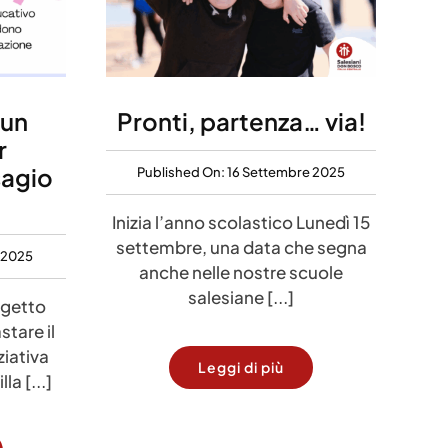
 un
Pronti, partenza… via!
r
sagio
Published On: 16 Settembre 2025
Inizia l’anno scolastico Lunedì 15
settembre, una data che segna
 2025
anche nelle nostre scuole
salesiane [...]
ogetto
tare il
ziativa
Leggi di più
la [...]