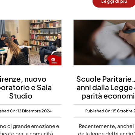
Leggi di più
irenze, nuovo
Scuole Paritarie…
boratorio e Sala
anni dalla Legge 
Studio
parità econom
ished On: 12 Dicembre 2024
Published On: 15 Ottobre
rno di grande emozione e
Recentemente, anche in
ificato per la comunità
della legge del bilancio 