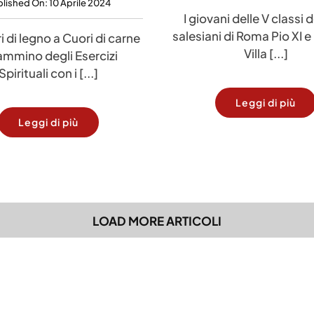
lished On: 10 Aprile 2024
I giovani delle V classi de
salesiani di Roma Pio XI e
 di legno a Cuori di carne
Villa [...]
Cammino degli Esercizi
Spirituali con i [...]
Leggi di più
Leggi di più
LOAD MORE ARTICOLI