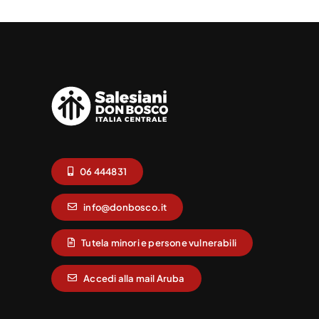
06 444831
info@donbosco.it
Tutela minori e persone vulnerabili
Accedi alla mail Aruba