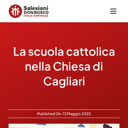
Salta
al
Togg
contenuto
Navig
Chi siamo
La scuola cattolica
Missione
nella Chiesa di
Ambiti
Cagliari
Ambienti educativi e servizi
Blog
Published On: 13 Maggio 2025
Contatti