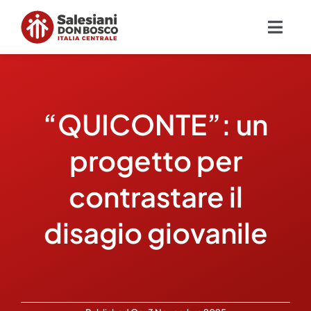
Salta
al
Togg
contenuto
Navig
Chi siamo
“QUICONTE”: un
Missione
progetto per
Ambiti
contrastare il
Ambienti educativi e servizi
disagio giovanile
Blog
Contatti