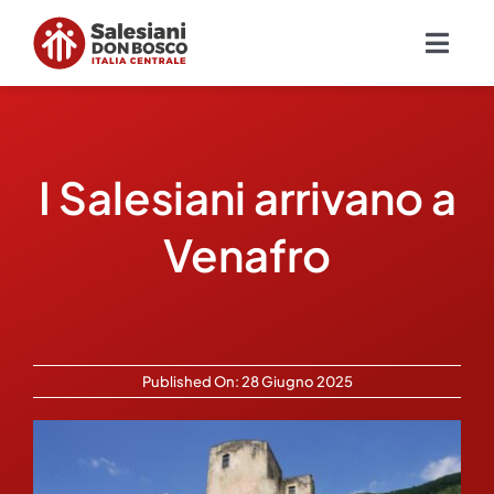
Salta
al
Togg
contenuto
Navig
Chi siamo
I Salesiani arrivano a
Missione
Venafro
Ambiti
Ambienti educativi e servizi
Published On: 28 Giugno 2025
Blog
Contatti