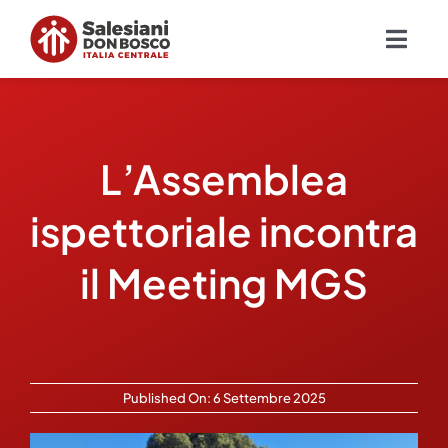
Salta
al
Togg
contenuto
Navig
Chi siamo
L’Assemblea
Missione
ispettoriale incontra
Ambiti
il Meeting MGS
Ambienti educativi e servizi
Blog
Published On: 6 Settembre 2025
Contatti