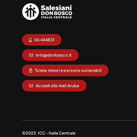
06 444831
info@donbosco.it
Tutela minori e persone vulnerabili
Accedi alla mail Aruba
©2023. ICC - Italia Centrale