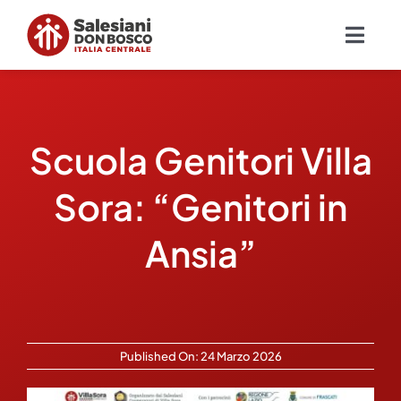
Salta
al
Togg
contenuto
Navig
Chi siamo
Scuola Genitori Villa
Missione
Sora: “Genitori in
Ambiti
Ansia”
Ambienti educativi e servizi
Blog
Published On: 24 Marzo 2026
Contatti