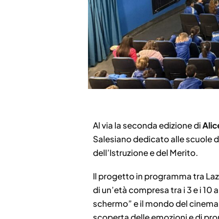
Al via la seconda edizione di
Alic
Salesiano dedicato alle scuole de
dell’Istruzione e del Merito.
Il progetto in programma tra Laz
di un’età compresa tra i 3 e i 10 
schermo” e il mondo del cinema i
scoperta delle emozioni e di prom