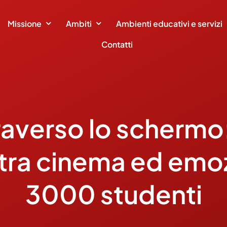
Missione
Ambiti
Ambienti educativi e servizi
Contatti
raverso lo schermo: 
 tra cinema ed emoz
3000 studenti