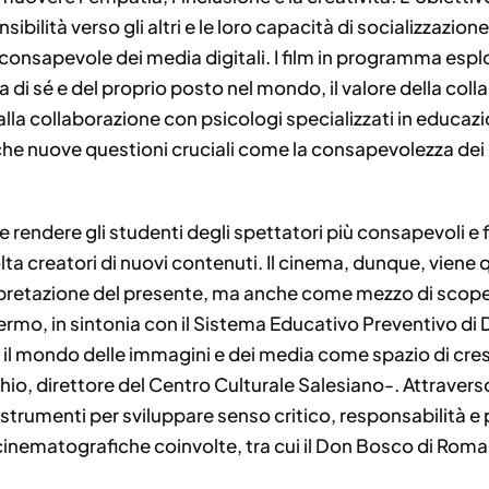
ibilità verso gli altri e le loro capacità di socializzazione
consapevole dei media digitali. I film in programma espl
ta di sé e del proprio posto nel mondo, il valore della colla
 alla collaborazione con psicologi specializzati in educa
he nuove questioni cruciali come la consapevolezza dei nu
 rendere gli studenti degli spettatori più consapevoli e f
olta creatori di nuovi contenuti. Il cinema, dunque, viene
pretazione del presente, ma anche come mezzo di scoper
ermo, in sintonia con il Sistema Educativo Preventivo di
 il mondo delle immagini e dei media come spazio di cre
io, direttore del Centro Culturale Salesiano-. Attraverso
strumenti per sviluppare senso critico, responsabilità e
e cinematografiche coinvolte, tra cui il Don Bosco di Rom