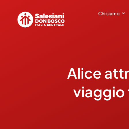
Salta
al
Chi siamo
contenuto
Alice att
viaggio