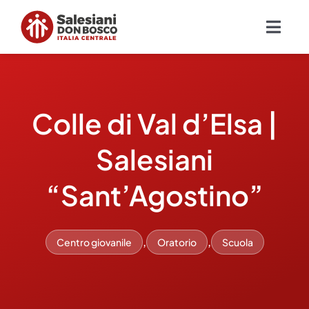
Salta
al
Togg
contenuto
Navig
Chi siamo
Colle di Val d’Elsa |
Missione
Salesiani
Ambiti
“Sant’Agostino”
Ambienti educativi e servizi
,
,
Centro giovanile
Oratorio
Scuola
Blog
Contatti