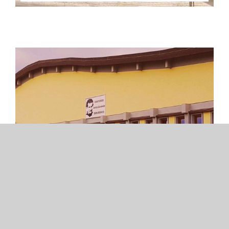
Firenze | Parrocchia “San
Giusto”
Toscana