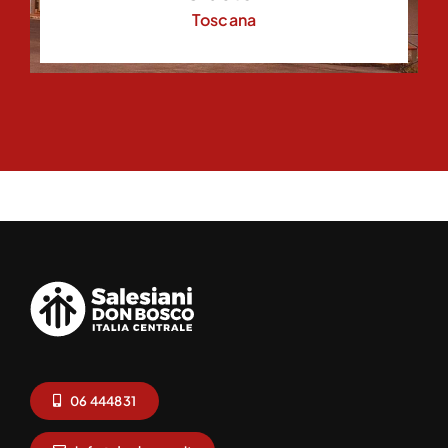
Toscana
06 444831