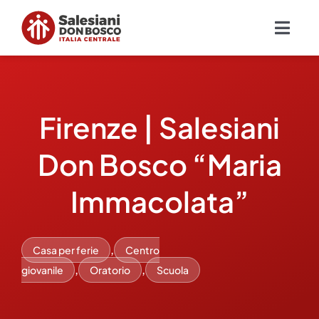
Salta
al
Togg
contenuto
Navig
Chi siamo
Firenze | Salesiani
Missione
Don Bosco “Maria
Ambiti
Immacolata”
Ambienti educativi e servizi
,
Casa per ferie
Centro
Blog
,
,
giovanile
Oratorio
Scuola
Contatti