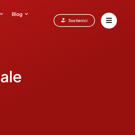
Blog
Sostienici
sale