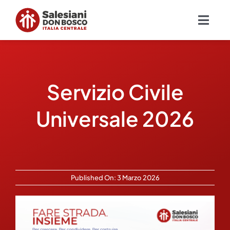
Salta
al
Togg
contenuto
Navig
Chi siamo
Servizio Civile
Missione
Universale 2026
Ambiti
Ambienti educativi e servizi
Published On: 3 Marzo 2026
Blog
Contatti