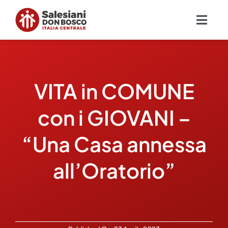
Salta
al
Togg
contenuto
Navig
Chi siamo
VITA in COMUNE
Missione
con i GIOVANI –
Ambiti
“Una Casa annessa
Ambienti educativi e servizi
all’Oratorio”
Blog
Contatti