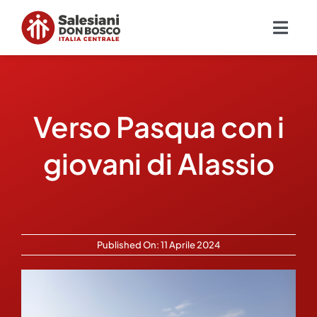
Salta
al
Togg
contenuto
Navig
Chi siamo
Verso Pasqua con i
Missione
giovani di Alassio
Ambiti
Ambienti educativi e servizi
Published On: 11 Aprile 2024
Blog
Contatti