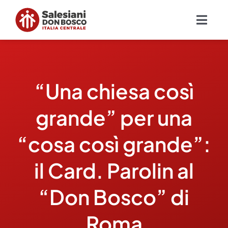
Salta
al
Togg
contenuto
Navig
Chi siamo
“Una chiesa così
Missione
grande” per una
Ambiti
“cosa così grande”:
Ambienti educativi e servizi
il Card. Parolin al
Blog
“Don Bosco” di
Roma
Contatti