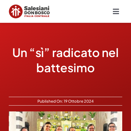
Salta
al
Togg
contenuto
Navig
Chi siamo
Un “sì” radicato nel
Missione
battesimo
Ambiti
Ambienti educativi e servizi
Published On: 19 Ottobre 2024
Blog
Contatti