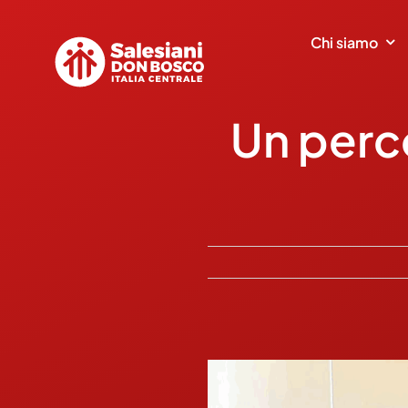
Salta
al
Chi siamo
contenuto
Un perco