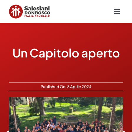
Salta
al
Togg
contenuto
Navig
Chi siamo
Un Capitolo aperto
Missione
Ambiti
Ambienti educativi e servizi
Published On: 8 Aprile 2024
Blog
Contatti