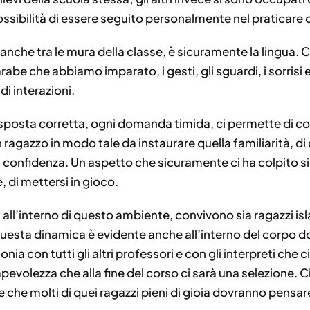
ossibilità di essere seguito personalmente nel praticare
 anche tra le mura della classe, è sicuramente la lingua. 
abe che abbiamo imparato, i gesti, gli sguardi, i sorrisi e
di interazioni.
sposta corretta, ogni domanda timida, ci permette di co
agazzo in modo tale da instaurare quella familiarità, di
 confidenza. Un aspetto che sicuramente ci ha colpito sin 
 di mettersi in gioco.
 all’interno di questo ambiente, convivono sia ragazzi i
esta dinamica è evidente anche all’interno del corpo doc
tonia con tutti gli altri professori e con gli interpreti che
volezza che alla fine del corso ci sarà una selezione. Ci
che molti di quei ragazzi pieni di gioia dovranno pensar