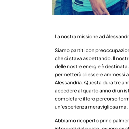
La nostra missione ad Alessandria
Siamo partiti con preoccupazioni
che ci stava aspettando. Il nostr
delle nostre energie è destinata a
permetterà di essere ammessi all
Alessandria. Questa dura tre anni
accedere al quarto anno di un isti
completare il loro percorso forma
un’esperienza meravigliosa ma, 
Abbiamo ricoperto principalmente 
interpreti del posto, ovvero ex all