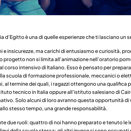
 d’Egitto è una di quelle esperienze che ti lasciano un s
 e insicurezze, ma carichi di entusiasmo e curiosità, pr
o progetto non si limita all’animazione nell’oratorio pom
l corso intensivo di Italiano. Esso è pensato per preparare
a scuola di formazione professionale, meccanici o elettr
, al termine dei quali, i ragazzi ottengono una qualifica 
tuto tecnico in Italia oppure all’istituto salesiano di Cai
tivo. Solo alcuni di loro avranno questa opportunità di vit
allo stesso tempo, una grande responsabilità.
due ruoli: quattro di noi hanno preparato e tenuto le lezi
ievi della scuola stessa; gli altri invece si sono occupati d