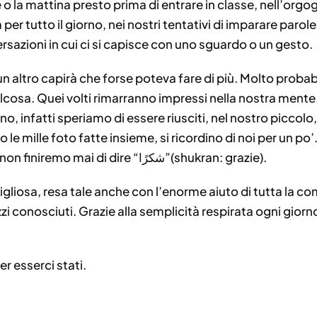
e o la mattina presto prima di entrare in classe, nell’orgo
a per tutto il giorno, nei nostri tentativi di imparare parol
rsazioni in cui ci si capisce con uno sguardo o un gesto.
 altro capirà che forse poteva fare di più. Molto proba
alcosa. Quei volti rimarranno impressi nella nostra mente
ano, infatti speriamo di essere riusciti, nel nostro piccol
le mille foto fatte insieme, si ricordino di noi per un po
crescere, condividere, donare e non finiremo mai di dire “‎شكرًا”(shukran: grazie).
gliosa, resa tale anche con l’enorme aiuto di tutta la co
zzi conosciuti. Grazie alla semplicità respirata ogni giorn
er esserci stati.