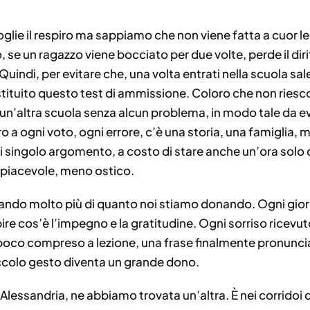
oglie il respiro ma sappiamo che non viene fatta a cuor le
to, se un ragazzo viene bocciato per due volte, perde il dir
uindi, per evitare che, una volta entrati nella scuola sal
istituito questo test di ammissione. Coloro che non riesc
un’altra scuola senza alcun problema, in modo tale da e
a ogni voto, ogni errore, c’è una storia, una famiglia, mi
gni singolo argomento, a costo di stare anche un’ora solo
ù piacevole, meno ostico.
ando molto più di quanto noi stiamo donando. Ogni giorn
ire cos’è l’impegno e la gratitudine. Ogni sorriso ricevut
poco compreso a lezione, una frase finalmente pronunci
ccolo gesto diventa un grande dono.
Alessandria, ne abbiamo trovata un’altra. È nei corridoi de