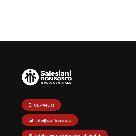
06 444831
info@donbosco.it
Tutela minori e persone vulnerabili