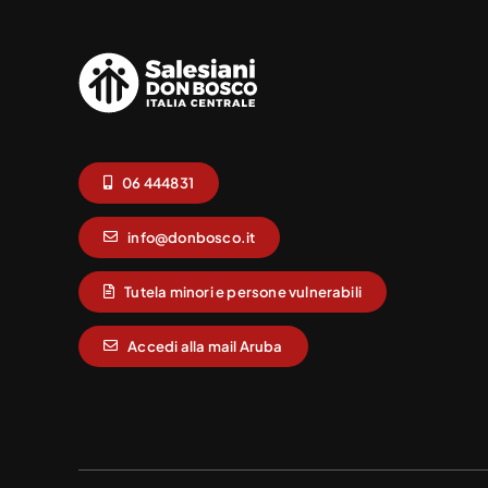
06 444831
info@donbosco.it
Tutela minori e persone vulnerabili
Accedi alla mail Aruba