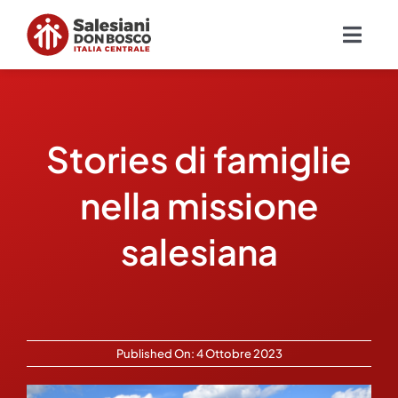
Salta
al
Togg
contenuto
Navig
Chi siamo
Stories di famiglie
Missione
nella missione
Ambiti
salesiana
Ambienti educativi e servizi
Blog
Published On: 4 Ottobre 2023
Contatti