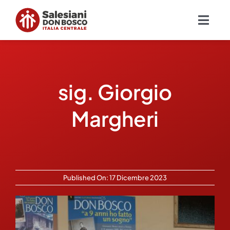
Salta
al
Togg
contenuto
Navig
Chi siamo
sig. Giorgio
Missione
Margheri
Ambiti
Ambienti educativi e servizi
Published On: 17 Dicembre 2023
Blog
Contatti