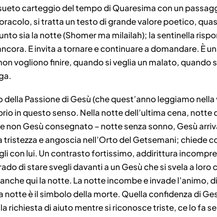
eto carteggio del tempo di Quaresima con un passaggio d
l’oracolo, si tratta un testo di grande valore poetico, qu
punto sia la notte (Shomer ma milailah); la sentinella ri
 ancora. E invita a tornare e continuare a domandare. È una
 non vogliono finire, quando si veglia un malato, quando
ga.
 della Passione di Gesù (che quest’anno leggiamo nella 
rio in questo senso. Nella notte dell’ultima cena, notte 
 non Gesù consegnato – notte senza sonno, Gesù arriva
a tristezza e angoscia nell’Orto del Getsemani; chiede co
gli con lui. Un contrasto fortissimo, addirittura incompr
grado di stare svegli davanti a un Gesù che si svela a lor
anche qui la notte. La notte incombe e invade l’animo, di 
La notte è il simbolo della morte. Quella confidenza di Ges
 richiesta di aiuto mentre si riconosce triste, ce lo fa s