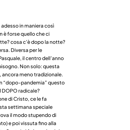
 adesso in maniera così
n è forse quello che ci
otte? cosa c’è dopo la notte?
rsa. Diversa per le
 Pasquale, il centro dell’anno
mo bisogno. Non solo: questa
, ancora meno tradizionale.
è un “dopo-pandemia” questo
el DOPO radicale?
ne di Cristo, ce le fa
esta settimana speciale
 trova il modo stupendo di
) e poi vissuta fino alla