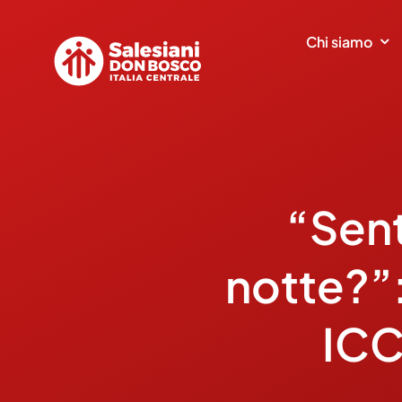
Salta
al
Chi siamo
contenuto
“Sent
notte?”:
ICC