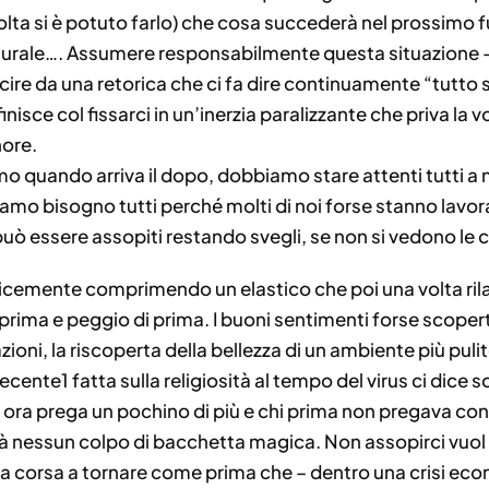
lta si è potuto farlo) che cosa succederà nel prossimo fut
rale…. Assumere responsabilmente questa situazione – a 
ire da una retorica che ci fa dire continuamente “tutto
 finisce col fissarci in un’inerzia paralizzante che priva la
nore.
mo quando arriva il dopo, dobbiamo stare attenti tutti a 
iamo bisogno tutti perché molti di noi forse stanno lavor
può essere assopiti restando svegli, se non si vedono le 
mplicemente comprimendo un elastico che poi una volta ril
prima e peggio di prima. I buoni sentimenti forse scopert
zioni, la riscoperta della bellezza di un ambiente più pul
ecente1 fatta sulla religiosità al tempo del virus ci dice
ra prega un pochino di più e chi prima non pregava conti
à nessun colpo di bacchetta magica. Non assopirci vuol d
na corsa a tornare come prima che – dentro una crisi ec