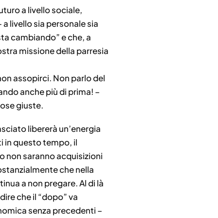
uro a livello sociale,
livello sia personale sia
 sta cambiando” e che, a
 vostra missione della parresia
non assopirci. Non parlo del
ando anche più di prima! –
cose giuste.
asciato libererà un’energia
i in questo tempo, il
ito non saranno acquisizioni
 sostanzialmente che nella
nua a non pregare. Al di là
ire che il “dopo” va
onomica senza precedenti –