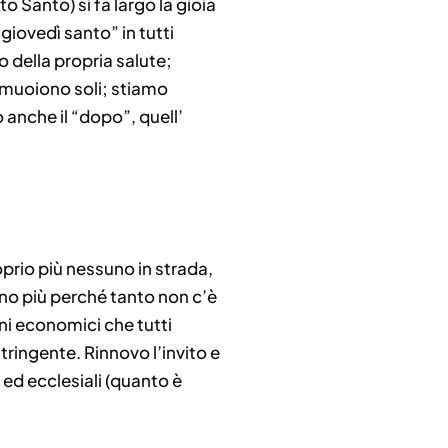
 Santo) si fa largo la gioia
giovedì santo” in tutti
o della propria salute;
he muoiono soli; stiamo
o anche il “dopo”, quell’
prio più nessuno in strada,
ano più perché tanto non c’è
ni economici che tutti
ringente. Rinnovo l’invito e
 ed ecclesiali (quanto è