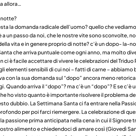
a allora…
 notte?
esta la domanda radicale dell’uomo? quello che vediamo
 a un passo da noi, che le nostre vite sono sconvolte, no
ella vita e in genere proprio di notte? c’è un dopo- la-n
Santa che arriva puntuale come ogni anno, ma molto dive
 ci è facile accettare di vivere le celebrazioni del Triduo
egli elementi sensibili di cui noi – fatti di carne – abbia
riva con la sua domanda sul “dopo” ancora meno retorica
i. Quando arriva il “dopo”? ma c’è un “dopo”? E se c’
he ho visto quanto è importante risolvere il problema d
esto dubbio. La Settimana Santa ci fa entrare nella Passio
rofondo per poi farci riemergere. La celebrazione di qu
la passione prima anticipata nella cena in cui il Signore
ostro alimento e chiedendoci di amare così (Giovedì Santo