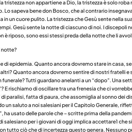
la tristezza non appartiene a Dio, la tristezza è solo rob
o. Lo sapeva bene don Bosco, che al contrario insegnava a
a in un cuore pulito. La tristezza che Gesù sente nella s
i i tempi. Gesù sente la notte di ciascuno di noi. I discepol
on è riposo, sono essi stessi preda della notte che li avvo
a notte?
 di epidemia. Quanto ancora dovremo stare in casa, senza
altri? Quanto ancora dovremo sentire di nostri fratelli e s
n funerale? Tutti guardano anelanti a un “dopo”. Una s
 E rischiamo di oscillare tra una frenesia che ci vorrebb
a di paralisi, fatta di paura, che assomiglia al sonno dei di
o un saluto a noi salesiani per il Capitolo Generale, rifl
ggi”, ha usato delle parole che – scritte prima della pan
 di salesiano per i giovani di oggi implica accettare1 che
 tutto ciò che di incertezza questo genera. Nessuno pu