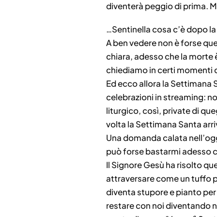
diventerà peggio di prima. M
…Sentinella cosa c’è dopo la
A ben vedere non è forse qu
chiara, adesso che la morte è
chiediamo in certi momenti d
Ed ecco allora la Settimana 
celebrazioni in streaming: non
liturgico, così, private di qu
volta la Settimana Santa ar
Una domanda calata nell’ogg
può forse bastarmi adesso c
Il Signore Gesù ha risolto qu
attraversare come un tuffo p
diventa stupore e pianto per 
restare con noi diventando n