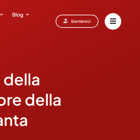
Blog
Sostienici
 della
ore della
anta