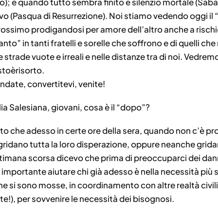
); e quando tutto sembra finito e silenzio mortale (Sabato
vo (Pasqua di Resurrezione). Noi stiamo vedendo oggi il “
prossimo prodigandosi per amore dell’altro anche a rischi
to” in tanti fratelli e sorelle che soffrono e di quelli c
strade vuote e irreali e nelle distanze tra di noi. Vedrem
toèrisorto.
ate, convertitevi, venite!
glia Salesiana, giovani, cosa è il “dopo”?
to che adesso in certe ore della sera, quando non c’è pro
gridano tutta la loro disperazione, oppure neanche grid
ttimana scorsa dicevo che prima di preoccuparci dei dan
mportante aiutare chi già adesso è nella necessità più st
he si sono mosse, in coordinamento con altre realtà civili
te!), per sovvenire le necessità dei bisognosi.