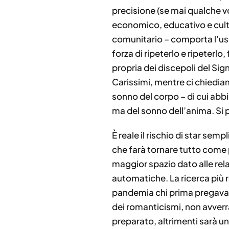
precisione (se mai qualche vo
economico, educativo e cultu
comunitario – comporta l’usc
forza di ripeterlo e ripeterlo,
propria dei discepoli del Sig
Carissimi, mentre ci chiedia
sonno del corpo – di cui abb
ma del sonno dell’anima. Si 
È reale il rischio di star se
che farà tornare tutto come 
maggior spazio dato alle rela
automatiche. La ricerca più r
pandemia chi prima pregava o
dei romanticismi, non avverr
preparato, altrimenti sarà u