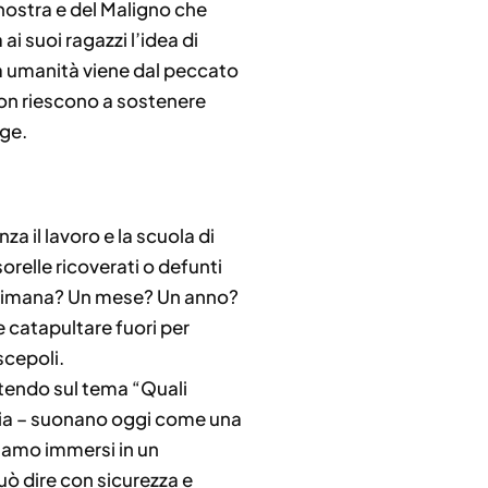
a nostra e del Maligno che
i suoi ragazzi l’idea di
ua umanità viene dal peccato
i non riescono a sostenere
lge.
 il lavoro e la scuola di
orelle ricoverati o defunti
ettimana? Un mese? Un anno?
e catapultare fuori per
scepoli.
ettendo sul tema “Quali
demia – suonano oggi come una
 siamo immersi in un
ò dire con sicurezza e