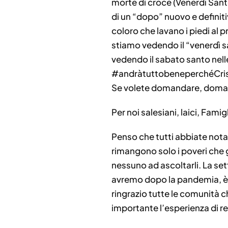
morte di croce (Venerdì Santo
di un “dopo” nuovo e definiti
coloro che lavano i piedi al 
stiamo vedendo il “venerdì san
vedendo il sabato santo nelle 
#andràtuttobeneperchéCris
Se volete domandare, domand
Per noi salesiani, laici, Fami
Penso che tutti abbiate nota
rimangono solo i poveri che 
nessuno ad ascoltarli. La se
avremo dopo la pandemia, è i
ringrazio tutte le comunità c
importante l’esperienza di re