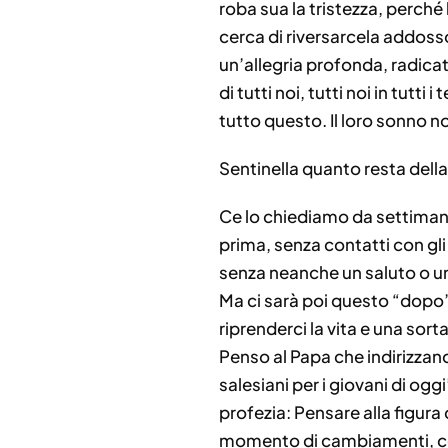
roba sua la tristezza, perché 
cerca di riversarcela addoss
un’allegria profonda, radicat
di tutti noi, tutti noi in tutt
tutto questo. Il loro sonno n
Sentinella quanto resta dell
Ce lo chiediamo da settimane
prima, senza contatti con gli 
senza neanche un saluto o u
Ma ci sarà poi questo “dopo”?
riprenderci la vita e una sort
Penso al Papa che indirizzand
salesiani per i giovani di o
profezia: Pensare alla figura
momento di cambiamenti, con