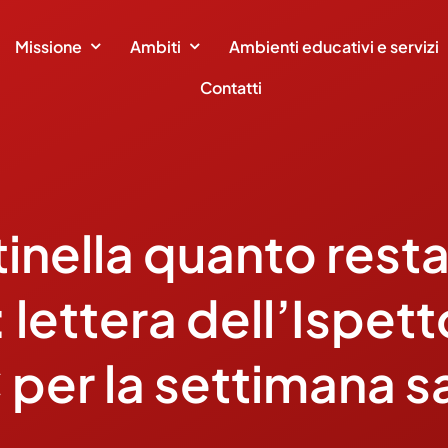
Missione
Ambiti
Ambienti educativi e servizi
Contatti
inella quanto resta
 lettera dell’Ispett
 per la settimana s