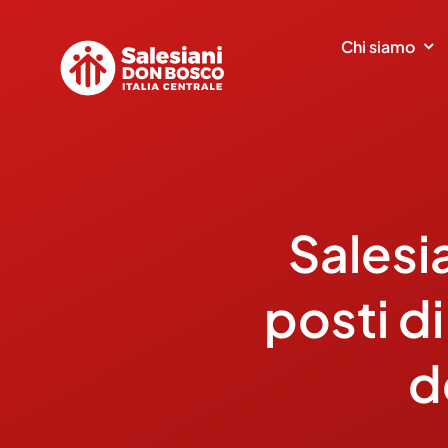
Salta
al
Chi siamo
contenuto
Salesi
posti d
d