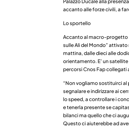
Palazzo Ducale alla presenza de
accanto alle forze civili, a fa
Lo sportello
Accanto al macro-progetto de
sulle Ali del Mondo” attivato 
mattina, dalle dieci alle dod
orientamento. E’ un satellit
percorsi Cnos Fap collegati a
“Non vogliamo sostituirci al
segnalare e indirizzare ai ce
lo speed, a controllare i conco
e tenerla presente se capita
bilanci ma quello che ci augu
Questo ci aiuterebbe ad avere