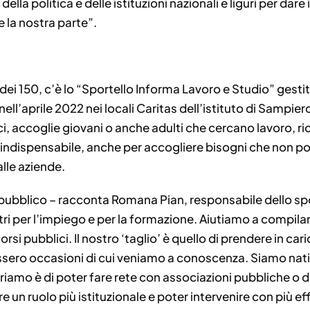
lla politica e delle istituzioni nazionali e liguri per dare
re la nostra parte”.
i 150, c’è lo “Sportello Informa Lavoro e Studio” gestit
nell’aprile 2022 nei locali Caritas dell’istituto di Sampie
ici, accoglie giovani o anche adulti che cercano lavoro, r
e indispensabile, anche per accogliere bisogni che non po
lle aziende.
 pubblico – racconta Romana Pian, responsabile dello spo
ntri per l’impiego e per la formazione. Aiutiamo a compila
rsi pubblici. Il nostro ‘taglio’ è quello di prendere in cari
ssero occasioni di cui veniamo a conoscenza. Siamo nati
riamo è di poter fare rete con associazioni pubbliche o di 
 un ruolo più istituzionale e poter intervenire con più ef