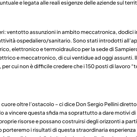
tuale e legata alle reali esigenze delle aziende sul territ
eri: ventotto assunzioni in ambito meccatronica, dodici 
attività ospedaliero/sanitario. Sono stati introdotti all’a
ico, elettronico e termoidraulico per la sede di Sampierd
ttrico e meccatronico, di cui ventidue ad oggi assunti. I
per cui non è difficile credere che i 150 posti di lavoro
uore oltre l’ostacolo – ci dice Don Sergio Pellini diretto
o a vincere questa sfida ma soprattutto a dare motivi di 
roprie risorse e possano costruirsi degli orizzonti a partir
 porteremo i risultati di questa straordinaria esperienza a