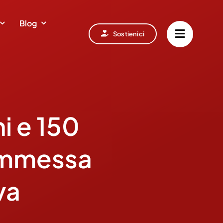
Blog
Sostienici
i e 150
commessa
va