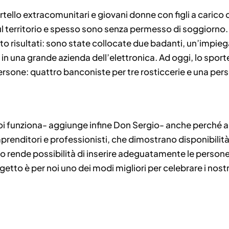
ortello extracomunitari e giovani donne con figli a cari
ul territorio e spesso sono senza permesso di soggiorno. 
tto risultati: sono state collocate due badanti, un’impie
in una grande azienda dell’elettronica. Ad oggi, lo sporte
persone: quattro banconiste per tre rosticcerie e una per
noi funziona- aggiunge infine Don Sergio- anche perché 
 imprenditori e professionisti, che dimostrano disponibili
o rende possibilità di inserire adeguatamente le persone.
etto è per noi uno dei modi migliori per celebrare i nostr