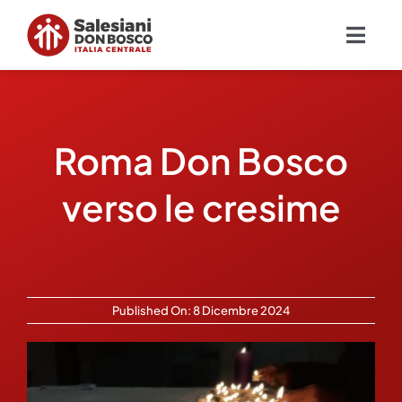
Salta
al
Togg
contenuto
Navig
Chi siamo
Roma Don Bosco
Missione
verso le cresime
Ambiti
Ambienti educativi e servizi
Published On: 8 Dicembre 2024
Blog
Contatti