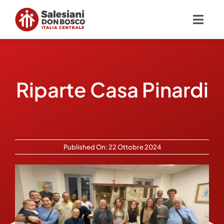
Salta
al
Togg
contenuto
Navig
Chi siamo
Riparte Casa Pinardi
Missione
Ambiti
Ambienti educativi e servizi
Published On: 22 Ottobre 2024
Blog
Contatti