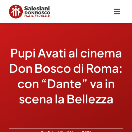
Salta
al
Togg
contenuto
Navig
Chi siamo
Pupi Avati al cinema
Missione
Don Bosco di Roma:
Ambiti
con “Dante” va in
Ambienti educativi e servizi
scena la Bellezza
Blog
Contatti