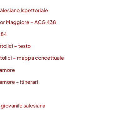
alesiano Ispettoriale
ettor Maggiore – ACG 438
884
tolici – testo
stolici – mappa concettuale
l’amore
amore – itinerari
 giovanile salesiana