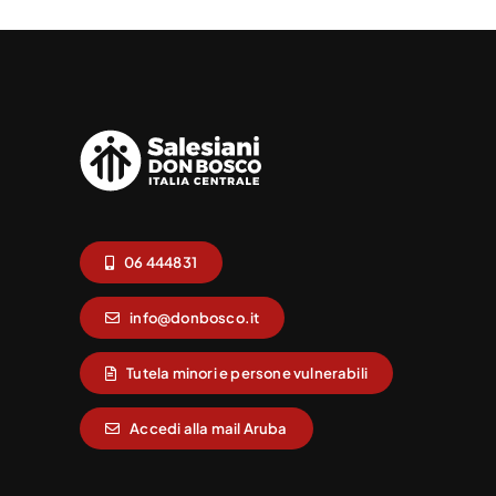
06 444831
info@donbosco.it
Tutela minori e persone vulnerabili
Accedi alla mail Aruba