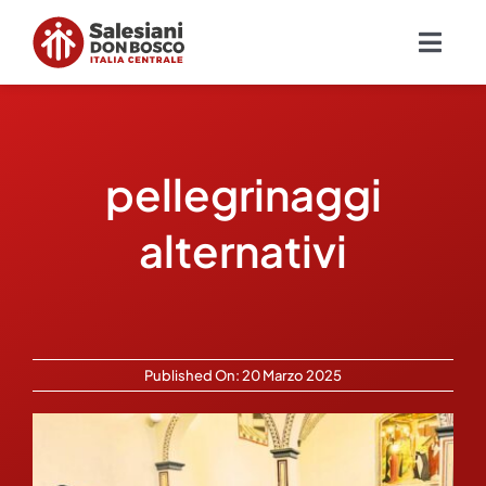
Salta
al
Togg
contenuto
Navig
Chi siamo
pellegrinaggi
Missione
alternativi
Ambiti
Ambienti educativi e servizi
Published On: 20 Marzo 2025
Blog
Contatti