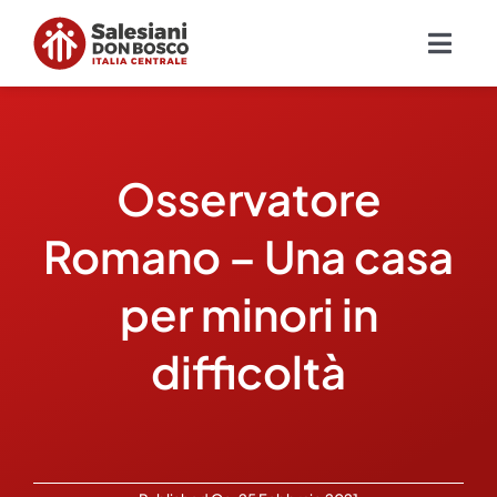
Salta
al
Togg
contenuto
Navig
Chi siamo
Osservatore
Missione
Romano – Una casa
Ambiti
per minori in
Ambienti educativi e servizi
difficoltà
Blog
Contatti