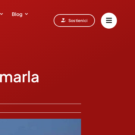
Blog
Sostienici
rmarla