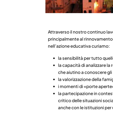
Attraverso il nostro continuo la
principalmente al rinnovamento del
nell’azione educativa curiamo:
la sensibilità per tutto que
la capacità di analizzare la 
che aiutino a conoscere gli
la valorizzazione della famig
i momenti di «porte aperte» e
la partecipazione in contesti
critico delle situazioni soci
anche con le istituzioni per 