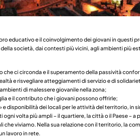
voro educativo e il coinvolgimento dei giovani in questi 
la società, dai contesti più vicini, agli ambienti più est
llo che ci circonda e il superamento della passività confor
realtà e risvegliare atteggiamenti di servizio e di solidarie
 ambienti di malessere giovanile nella zona;
lia e il contributo che i giovani possono offrirle;
 disponibilità dei locali per le attività del territorio, in s
 ogni volta più ampli – il quartiere, la città o il Paese – 
ali che viviamo. Nella sua relazione con il territorio, la c
un lavoro in rete.