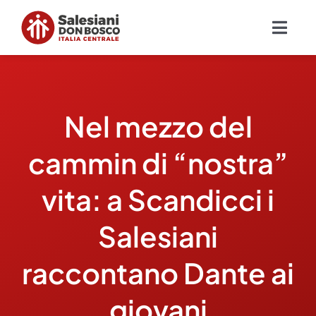
Salta
al
Togg
contenuto
Navig
Chi siamo
Nel mezzo del
Missione
cammin di “nostra”
Ambiti
vita: a Scandicci i
Ambienti educativi e servizi
Salesiani
Blog
raccontano Dante ai
giovani
Contatti