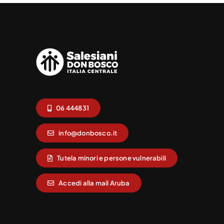
06 444831
info@donbosco.it
Tutela minori e persone vulnerabili
Accedi alla mail Aruba