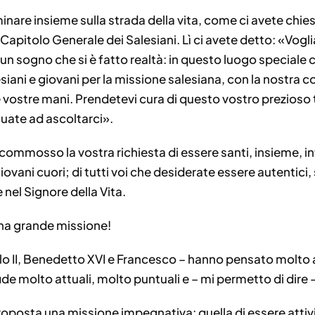
re insieme sulla strada della vita, come ci avete chiest
 Capitolo Generale dei Salesiani. Lì ci avete detto: «Vogli
 un sogno che si è fatto realtà: in questo luogo speciale c
siani e giovani per la missione salesiana, con la nostra 
le vostre mani. Prendetevi cura di questo vostro prezioso
nuate ad ascoltarci».
commosso la vostra richiesta di essere santi, insieme, in
ovani cuori; di tutti voi che desiderate essere autentici, s
nel Signore della Vita.
una grande missione!
aolo II, Benedetto XVI e Francesco – hanno pensato molto 
ide molto attuali, molto puntuali e – mi permetto di dire 
oposta una missione impegnativa: quella di essere attiv