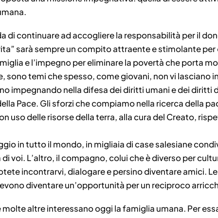
 umana.
a di continuare ad accogliere la responsabilità per il dono 
 vita” sarà sempre un compito attraente e stimolante per 
miglia e l’impegno per eliminare la povertà che porta mol
e, sono temi che spesso, come giovani, non vi lasciano in
iano impegnando nella difesa dei diritti umani e dei diritti 
della Pace. Gli sforzi che compiamo nella ricerca della 
on uso delle risorse della terra, alla cura del Creato, ris
io in tutto il mondo, in migliaia di case salesiane con
di voi. L’altro, il compagno, colui che è diverso per cult
tete incontrarvi, dialogare e persino diventare amici. Le
evono diventare un’opportunità per un reciproco arricc
e molte altre interessano oggi la famiglia umana. Per essa