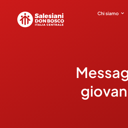
Salta
al
Chi siamo
contenuto
Messagg
giovan