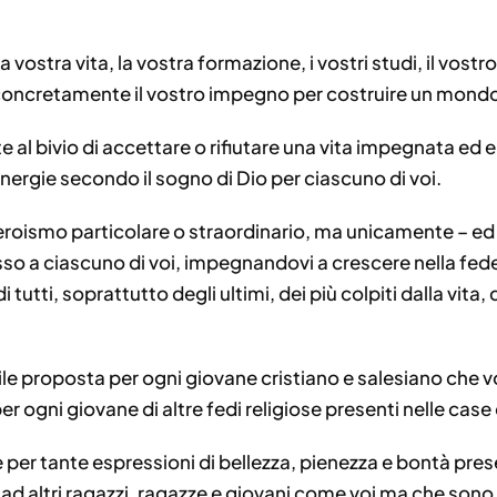
vostra vita, la vostra formazione, i vostri studi, il vostr
 concretamente il vostro impegno per costruire un mondo 
e al bivio di accettare o rifiutare una vita impegnata ed
 energie secondo il sogno di Dio per ciascuno di voi.
roismo particolare o straordinario, ma unicamente – ed è 
sso a ciascuno di voi, impegnandovi a crescere nella fede
di tutti, soprattutto degli ultimi, dei più colpiti dalla vi
e proposta per ogni giovane cristiano e salesiano che v
er ogni giovane di altre fedi religiose presenti nelle cas
per tante espressioni di bellezza, pienezza e bontà presen
 ad altri ragazzi, ragazze e giovani come voi ma che sono 