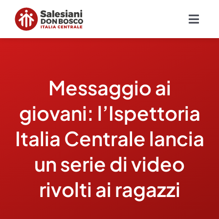
Salta
al
Togg
contenuto
Navig
Chi siamo
Messaggio ai
Missione
giovani: l’Ispettoria
Ambiti
Italia Centrale lancia
Ambienti educativi e servizi
un serie di video
Blog
rivolti ai ragazzi
Contatti