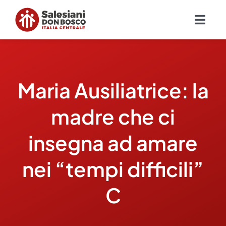
Salta
al
Togg
contenuto
Navig
Chi siamo
Maria Ausiliatrice: la
Missione
madre che ci
Ambiti
insegna ad amare
Ambienti educativi e servizi
nei “tempi difficili”
Blog
C
Contatti