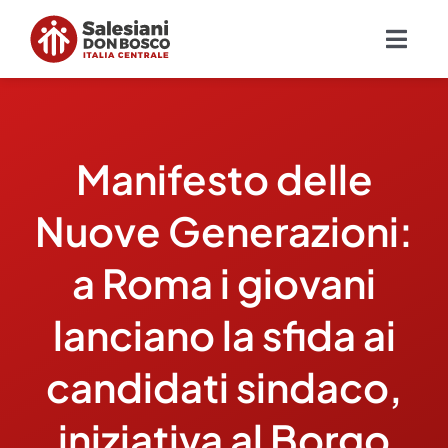
Salta
al
Togg
contenuto
Navig
Chi siamo
Manifesto delle
Missione
Nuove Generazioni:
Ambiti
a Roma i giovani
Ambienti educativi e servizi
lanciano la sfida ai
Blog
candidati sindaco,
iniziativa al Borgo
Contatti