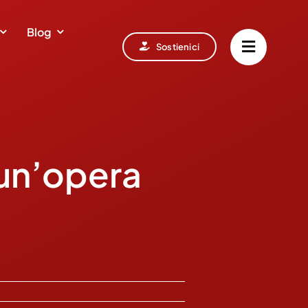
Blog
Sostienici
 un’opera