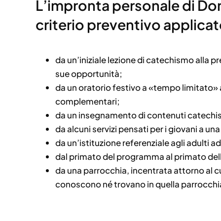
L’impronta personale di Don 
criterio preventivo applicat
da un’iniziale lezione di catechismo alla p
sue opportunità;
da un oratorio festivo a «tempo limitato» 
complementari;
da un insegnamento di contenuti catechis
da alcuni servizi pensati per i giovani a un
da un’istituzione referenziale agli adulti a
dal primato del programma al primato della
da una parrocchia, incentrata attorno al cu
conoscono né trovano in quella parrocchia