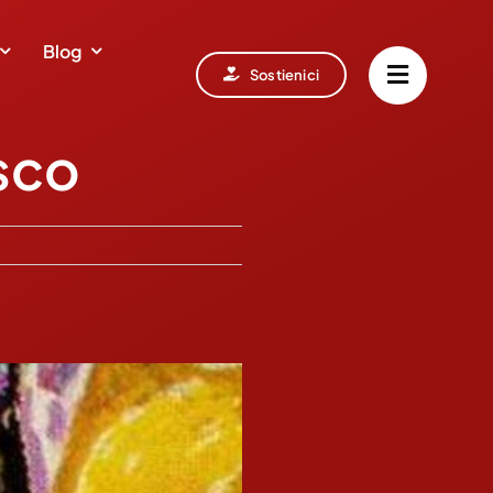
Blog
Sostienici
sco