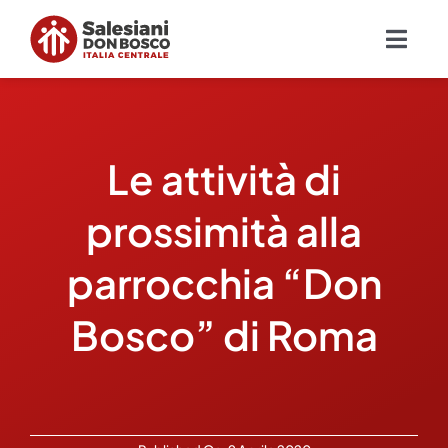
Salta
al
Togg
contenuto
Navig
Chi siamo
Le attività di
Missione
prossimità alla
Ambiti
parrocchia “Don
Ambienti educativi e servizi
Bosco” di Roma
Blog
Contatti