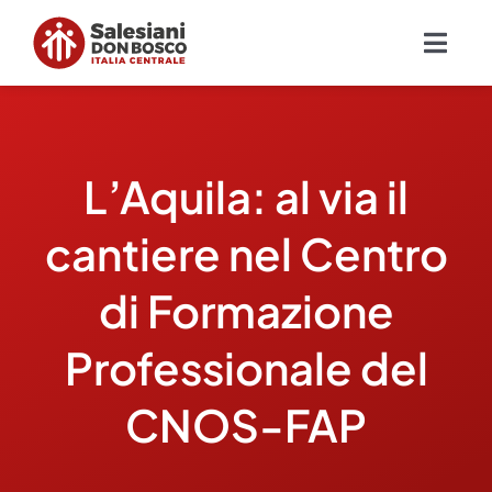
Salta
al
Togg
contenuto
Navig
Chi siamo
L’Aquila: al via il
Missione
cantiere nel Centro
Ambiti
di Formazione
Ambienti educativi e servizi
Professionale del
Blog
CNOS-FAP
Contatti