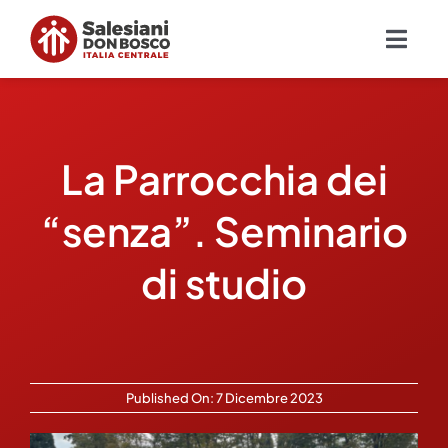
Salta
al
Togg
contenuto
Navig
Chi siamo
La Parrocchia dei
Missione
“senza”. Seminario
Ambiti
di studio
Ambienti educativi e servizi
Blog
Published On: 7 Dicembre 2023
Contatti