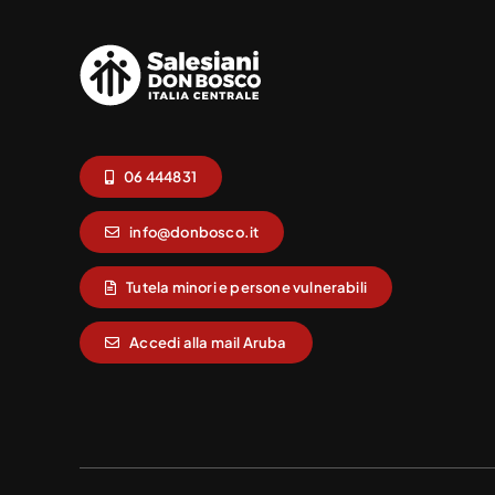
06 444831
info@donbosco.it
Tutela minori e persone vulnerabili
Accedi alla mail Aruba