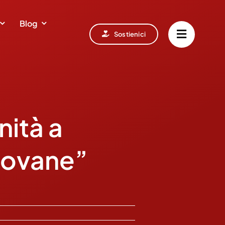
Blog
Sostienici
nità a
iovane”