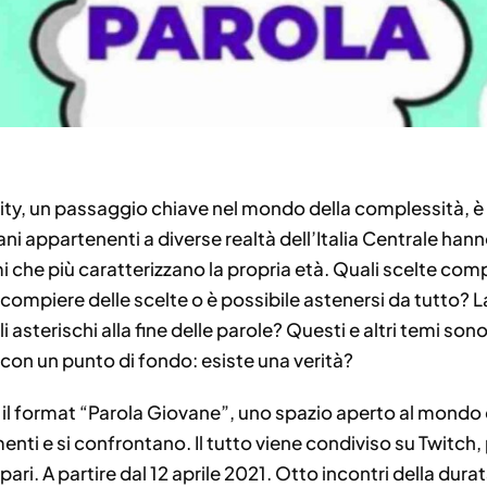
y, un passaggio chiave nel mondo della complessità, è i
i appartenenti a diverse realtà dell’Italia Centrale hann
 che più caratterizzano la propria età. Quali scelte compi
compiere delle scelte o è possibile astenersi da tutto? L
 asterischi alla fine delle parole? Questi e altri temi son
o con un punto di fondo: esiste una verità?
 il format “Parola Giovane”, uno spazio aperto al mondo d
nti e si confrontano. Il tutto viene condiviso su Twitch,
a pari. A partire dal 12 aprile 2021. Otto incontri della dur