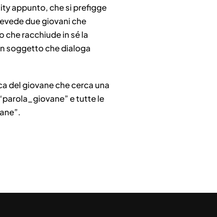
ty appunto, che si prefigge
prevede due giovani che
o che racchiude in sé la
e un soggetto che dialoga
pica del giovane che cerca una
 “parola_giovane” e tutte le
vane”.