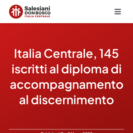
Salta
al
Togg
contenuto
Navig
Chi siamo
Italia Centrale, 145
Missione
iscritti al diploma di
Ambiti
accompagnamento
Ambienti educativi e servizi
al discernimento
Blog
Contatti