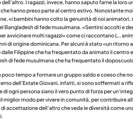
dell’altro. I ragazzi, invece, hanno saputo farne la loro un
che hanno preso parte al centro estivo. Nonostante molti
ne, «i bambini hanno colto la genuinità di noi animatori, 
 del Bangladesh di fede musulmana. «Sentirsi accolti e degn
er avvicinare molti ragazzi» come ci raccontano L., anima
 anni di origine dominicana. Per alcuni è stato «un ritorno
dalle Filippine che ha frequentato da animato il centro es
esh di fede musulmana che ha frequentato il doposcuola d
i in poco tempo a formare un gruppo saldo e coeso che no
terno dell’Estate Giovani, infatti, si sono soffermati a ri
he di ogni persona siano il vero punto di forza per un’inte
il miglior modo per vivere in comunità, per contribuire all
o di accettazione dell’altro che veda le diversità come u
i.