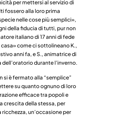
icità per mettersi al servizio di
 fossero alla loro prima
specie nelle cose più semplici»,
i della fiducia di tutti, pur non
tore italiano di 17 anni di fede
 a casa» come ci sottolineano K.,
tivo anni fa, e S., animatrice di
ell’oratorio durante l’inverno.
n si è fermato alla “semplice”
flettere su quanto ognuno di loro
grazione efficace tra popoli e
a crescita della stessa, per
na ricchezza, un’occasione per