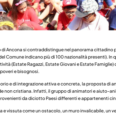
o di Ancona si contraddistingue nel panorama cittadino pe
i del Comune indicano più di 100 nazionalità presenti). I
ività (Estate Ragazzi, Estate Giovani e Estate Famiglie) c
 poveri e bisognosi.
itorio e di integrazione attiva e concreta, la proposta di a
de non cristiana. Infatti, il gruppo di animatori e aiuto
rovenienti da diciotto Paesi differenti e appartenenti cin
ta e vissuta come un ostacolo, un muro invalicabile, un v