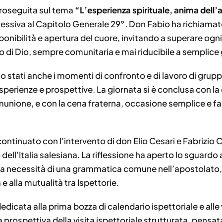
proseguita sul tema
“L’esperienza spirituale, anima dell’
essiva al Capitolo Generale 29°. Don Fabio ha richiamato
onibilità e apertura del cuore, invitando a superare ogni
di Dio, sempre comunitaria e mai riducibile a semplice g
o stati anche i momenti di confronto e di lavoro di gruppo
erienze e prospettive. La giornata si è conclusa con la 
omunione, e con la cena fraterna, occasione semplice e fam
ontinuato con l’intervento di don Elio Cesari e Fabrizio C
 dell’Italia salesiana. La riflessione ha aperto lo sguardo 
lla necessità di una grammatica comune nell’apostolato, 
à e alla mutualità tra Ispettorie.
dedicata alla prima bozza di calendario ispettoriale e alle
a prospettiva della visita ispettoriale strutturata, pens