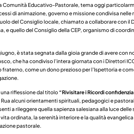
lla Comunità Educativo-Pastorale, tema oggi particolar
cessi di animazione, governo e missione condivisa nelle n
l ruolo del Consiglio locale, chiamato a collaborare con il 
a, e quello del Consiglio della CEP, organismo di coord
giugno, è stata segnata dalla gioia grande di avere con n
co, che ha condiviso l’intera giornata con i Direttori IC
o fraterno, come un dono prezioso per l’Ispettoria e co
gazione.
una riflessione dal titolo
“Rivisitare i Ricordi confidenzia
a alcuni orientamenti spirituali, pedagogici e pastorali pe
enti a rileggere quella sapienza salesiana alla luce delle 
ita ordinata, la serenità interiore e la qualità evangelica
mazione pastorale.