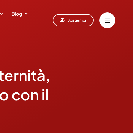
Blog
Sostienici
ternità,
o con il