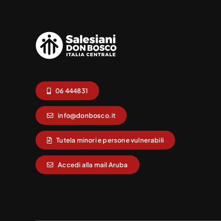
06 444831
info@donbosco.it
Tutela minori e persone vulnerabili
Accedi alla mail Aruba