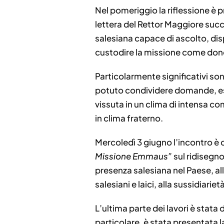
Nel pomeriggio la riflessione è 
lettera del Rettor Maggiore succ
salesiana capace di ascolto, disp
custodire la missione come dono 
Particolarmente significativi son
potuto condividere domande, esp
vissuta in un clima di intensa c
in clima fraterno.
Mercoledì 3 giugno l’incontro è c
Missione Emmaus”
sul ridisegno
presenza salesiana nel Paese, a
salesiani e laici, alla sussidiariet
L’ultima parte dei lavori è stata 
particolare, è stata presentata l