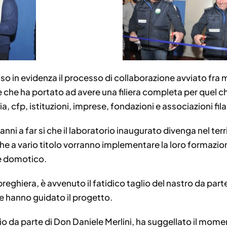
esso in evidenza il processo di collaborazione avviato fr
 e che ha portato ad avere una filiera completa per quel 
a, cfp, istituzioni, imprese, fondazioni e associazioni fil
nni a far si che il laboratorio inaugurato divenga nel terr
che a vario titolo vorranno implementare la loro formazio
e domotico.
ghiera, è avvenuto il fatidico taglio del nastro da par
e hanno guidato il progetto.
io da parte di Don Daniele Merlini, ha suggellato il mom