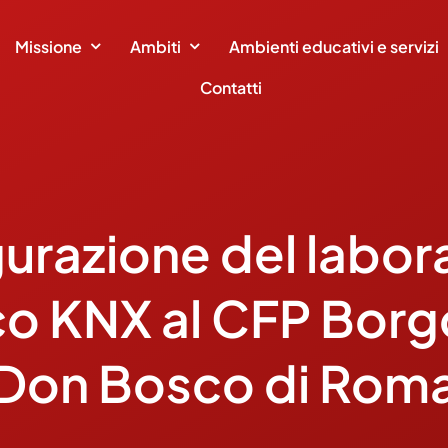
Missione
Ambiti
Ambienti educativi e servizi
Contatti
urazione del labor
o KNX al CFP Borgo
Don Bosco di Rom