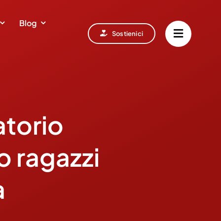
Blog
Sostienici
atorio
 ragazzi
a