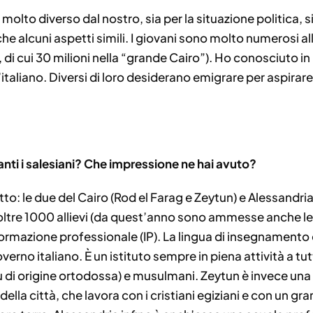
molto diverso dal nostro, sia per la situazione politica, 
 alcuni aspetti simili. I giovani sono molto numerosi all
 di cui 30 milioni nella “grande Cairo”). Ho conosciuto in 
taliano. Diversi di loro desiderano emigrare per aspirare 
anti i salesiani? Che impressione ne hai avuto?
itto: le due del Cairo (Rod el Farag e Zeytun) e Alessandri
 oltre 1000 allievi (da quest’anno sono ammesse anche le
a Formazione professionale (IP). La lingua di insegnamento 
verno italiano. È un istituto sempre in piena attività a tut
o più di origine ortodossa) e musulmani. Zeytun è invece u
 della città, che lavora con i cristiani egiziani e con un 