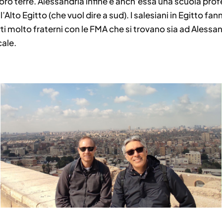
 loro terre. Alessandria infine è anch’essa una scuola prof
Alto Egitto (che vuol dire a sud). I salesiani in Egitto f
ti molto fraterni con le FMA che si trovano sia ad Alessa
cale.