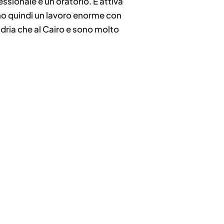
essionale e un oratorio. È attiva
anno quindi un lavoro enorme con
ndria che al Cairo e sono molto