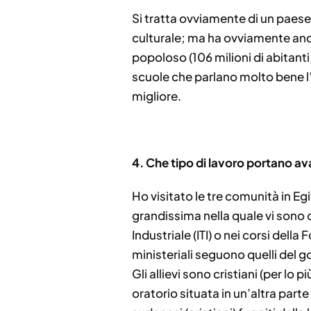
Si tratta ovviamente di un paese 
culturale; ma ha ovviamente anche
popoloso (106 milioni di abitanti,
scuole che parlano molto bene l’i
migliore.
4.
⁠
⁠Che tipo di lavoro portano av
Ho visitato le tre comunità in Eg
grandissima nella quale vi sono
Industriale (ITI) o nei corsi dell
ministeriali seguono quelli del go
Gli allievi sono cristiani (per l
oratorio situata in un’altra parte