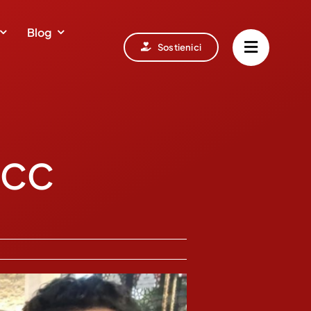
Blog
Sostienici
’ICC