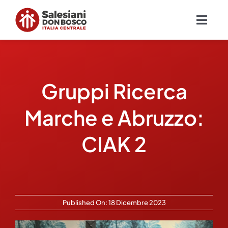
Salta
al
Togg
contenuto
Navig
Chi siamo
Gruppi Ricerca
Missione
Marche e Abruzzo:
Ambiti
CIAK 2
Ambienti educativi e servizi
Blog
Published On: 18 Dicembre 2023
Contatti